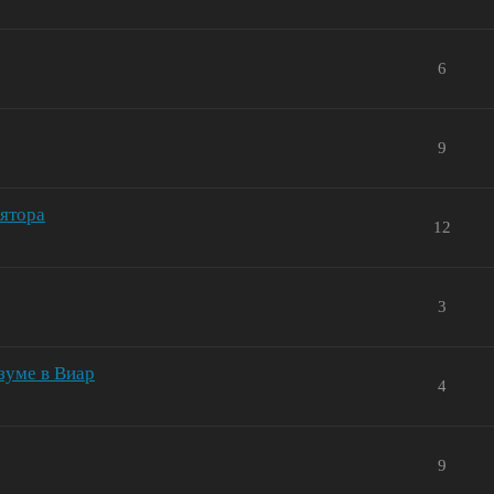
6
9
лятора
12
3
зуме в Виар
4
9