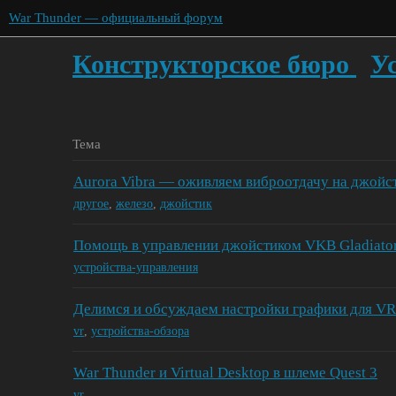
War Thunder — официальный форум
Конструкторское бюро
У
Тема
Aurora Vibra — оживляем виброотдачу на джойс
другое
,
железо
,
джойстик
Помощь в управлении джойстиком VKB Gladiato
устройства-управления
Делимся и обсуждаем настройки графики для VR
vr
,
устройства-обзора
War Thunder и Virtual Desktop в шлеме Quest 3
vr