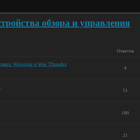
стройства обзора и управления
Ответов
тиках Winwing в War Thunder
4
r
51
180
21