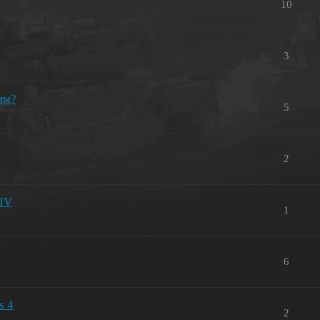
10
3
 им?
5
2
 IV
1
6
s 4
2