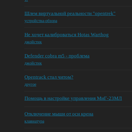
Шлем виртуальной реальности "opentrek"
устройства-обзора
Не хочет калиброваться Hotas Warthog
джойстик
Defender cobra m5 - проблема
джойстик
Opentrack стал читом?
другое
Помощь в настройке управления МиГ-23МЛ
Отключение мыши от оси крена
клавиатура