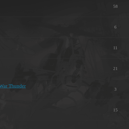
58
6
11
21
 War Thunder
3
15