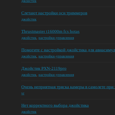
джойстик
Слетают настройки оси триммеров
джойстик
Thrustmaster t16000m fcs hotas
джойстик
,
настройки-управления
Помогите с настройкой джойстика для авиасиму
джойстик
,
настройки-управления
Джойстик PXN-2119pro
джойстик
,
настройки-управления
Очень неприятная тряска камеры в самолете при 
vr
Нет корректного выбора джойстика
джойстик