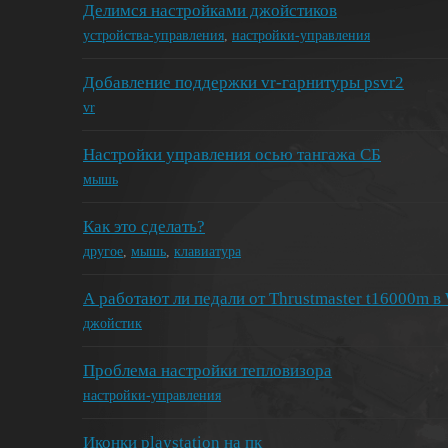
Делимся настройками джойстиков
устройства-управления
,
настройки-управления
Добавление поддержки vr-гарнитуры psvr2
vr
Настройки управления осью тангажа СБ
мышь
Как это сделать?
другое
,
мышь
,
клавиатура
А работают ли педали от Thrustmaster t16000m в
джойстик
Проблема настройки тепловизора
настройки-управления
Иконки playstation на пк