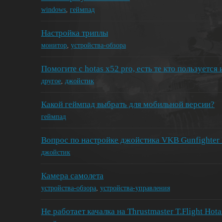
windows
,
геймпад
Настройка триплы
монитор
,
устройства-обзора
Помогите с hotas x52 pro, есть те кто пользуется
другое
,
джойстик
Какой геймпад выбрать для мобильной версии?
геймпад
Вопрос по настройке джойстика VKB Gunfighter
джойстик
Камера самолета
устройства-обзора
,
устройства-управления
Не работает качалка на Thrustmaster T.Flight Hota