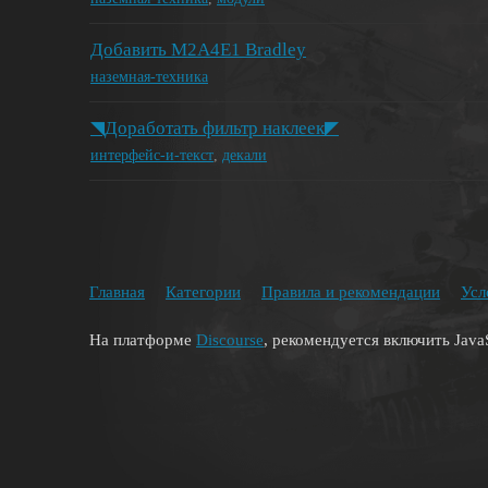
Добавить M2A4E1 Bradley
наземная-техника
◥Доработать фильтр наклеек◤
интерфейс-и-текст
,
декали
Главная
Категории
Правила и рекомендации
Усл
На платформе
Discourse
, рекомендуется включить JavaS