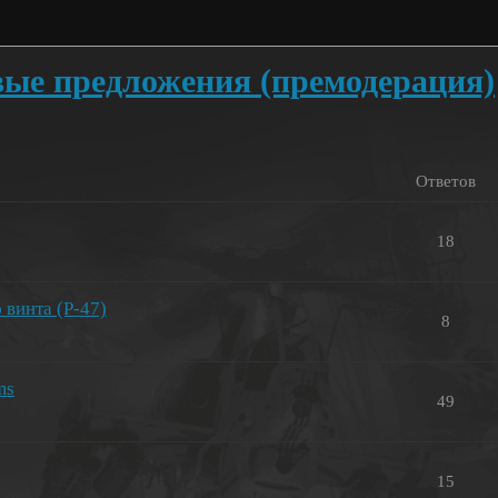
ые предложения (премодерация)
Ответов
18
 винта (P-47)
8
ms
49
15