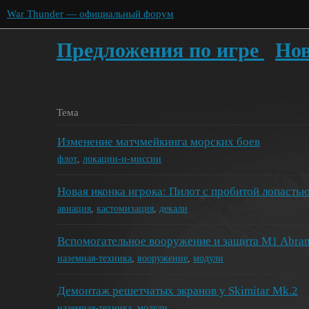
War Thunder — официальный форум
Предложения по игре
Нов
Тема
Изменение матчмейкинга морских боев
флот
,
локации-и-миссии
Новая иконка игрока: Пилот с пробитой лопастью
авиация
,
кастомизация
,
декали
Вспомогательное вооружение и защита M1 Abra
наземная-техника
,
вооружение
,
модули
Демонтаж решетчатых экранов у Skimitar Mk.2
наземная-техника
,
модули