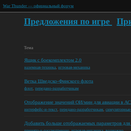
War Thunder — официальный форум
Предложения по игре
При
Тема
Ящик с боекомплектом 2.0
наземная-техника
,
игровая-механика
Ветка Шведско-Финского флота
флот
,
передано-разработчикам
Отображение значений ОИ/мин для авиации в А
интерфейс-и-текст
,
передано-разработчикам
,
симуляторные
Добавить больше отображаемых параметров для 
принято-к-рассмотрению
,
игровая-механика
,
возможно