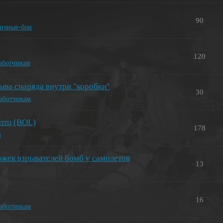
90
тичные-бои
120
работчикам
ыва снаряда внутри "коробки"
30
работчикам
 лтц (BOL)
178
м
ржек взрывателей бомб у самолетов
13
16
работчикам