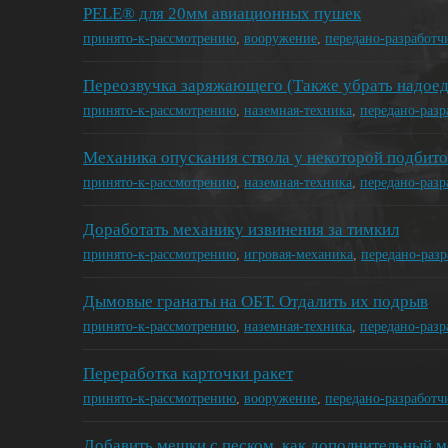
PELE® для 20мм авиационных пушек
принято-к-рассмотрению
,
вооружение
,
передано-разработч
Переозвучка заряжающего (Также убрать надое
принято-к-рассмотрению
,
наземная-техника
,
передано-раз
Механика опускания ствола у некоторой подбито
принято-к-рассмотрению
,
наземная-техника
,
передано-раз
Доработать механику извинения за тимкил
принято-к-рассмотрению
,
игровая-механика
,
передано-раз
Дымовые гранаты на ОБТ. Отдалить их подрыв
принято-к-рассмотрению
,
наземная-техника
,
передано-раз
Переработка карточки ракет
принято-к-рассмотрению
,
вооружение
,
передано-разработч
Добавить мешки с песком, как дополнительный м