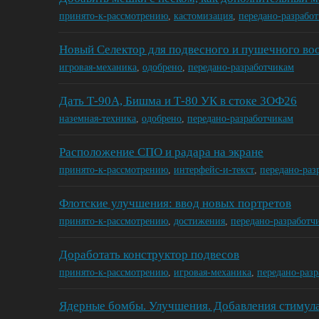
принято-к-рассмотрению
,
кастомизация
,
передано-разрабо
Новый Селектор для подвесного и пушечного в
игровая-механика
,
одобрено
,
передано-разработчикам
Дать Т-90А, Бишма и Т-80 УК в стоке 3ОФ26
наземная-техника
,
одобрено
,
передано-разработчикам
Расположение СПО и радара на экране
принято-к-рассмотрению
,
интерфейс-и-текст
,
передано-раз
Флотские улучшения: ввод новых портретов
принято-к-рассмотрению
,
достижения
,
передано-разработч
Доработать конструктор подвесов
принято-к-рассмотрению
,
игровая-механика
,
передано-раз
Ядерные бомбы. Улучшения. Добавления стимула 