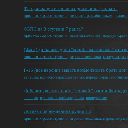
Флот, авиация и танки в одном бою [вариант]
принято-к-рассмотрению
,
передано-разработчикам
,
реалис
ОБПС на 3 ступени 7 ранга?
принято-к-рассмотрению
,
наземная-техника
,
передано-раз
(Флот) Добавить урон "коробкам экипажа" от взр
принято-к-рассмотрению
,
игровая-механика
,
передано-раз
F-15 (все версии) выдать возможность брать доп
авиация
,
принято-к-рассмотрению
,
передано-разработчика
Добавить возможность "тонкой " настройки заде
авиация
,
принято-к-рассмотрению
,
вооружение
Логика повреждения орудий ГК
принято-к-рассмотрению
,
игровая-механика
,
передано-раз