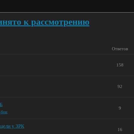
нято к рассмотрению
Ответов
158
92
СБ
9
-бои
цели у ЗРК
16