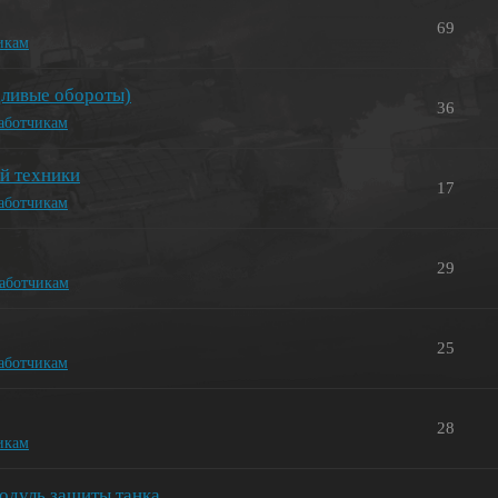
69
икам
дливые обороты)
36
работчикам
й техники
17
работчикам
29
работчикам
25
работчикам
28
икам
одуль защиты танка