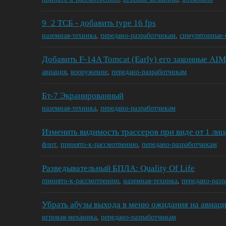
9_2 ТСБ - добавить type 16 fps
наземная-техника
,
передано-разработчикам
,
симуляторные-
Добавить F-14A Tomcat (Early) его законные AI
авиация
,
вооружение
,
передано-разработчикам
Бт-7 Экранированный
наземная-техника
,
передано-разработчикам
Изменить видимость трассеров при виде от 1 лиц
флот
,
принято-к-рассмотрению
,
передано-разработчикам
Разведывательный БПЛА: Quality Of Life
принято-к-рассмотрению
,
наземная-техника
,
передано-раз
Убрать абузы выхода в меню ожидания на авиаци
игровая-механика
,
передано-разработчикам