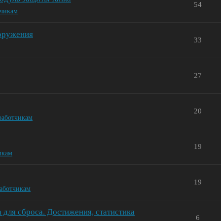
54
тчикам
ооружения
33
27
20
работчикам
19
икам
19
работчикам
для сброса. Достижения, статистика
6