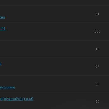
31
бои
M-9L
358
16
а
37
80
работчикам
и(вертолётах) в пб
50