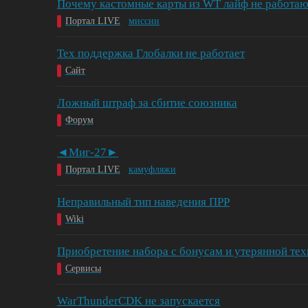
Почему кастомные карты из WT лайф не работаю
Портал LIVE
миссии
Тех поддержка Глобалки не работает
Сайт
Ложный штраф за сбитие союзника
Форум
◄Миг-27►
Портал LIVE
камуфляжи
Неправильный тип наведения ПРР
Wiki
Приобретение набора с бонусам и утерянной те
Сервисы
WarThunderCDK не запускается