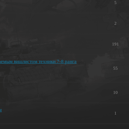
5
2
191
аемым вишлистом техники 7-8 ранга
55
10
м
1