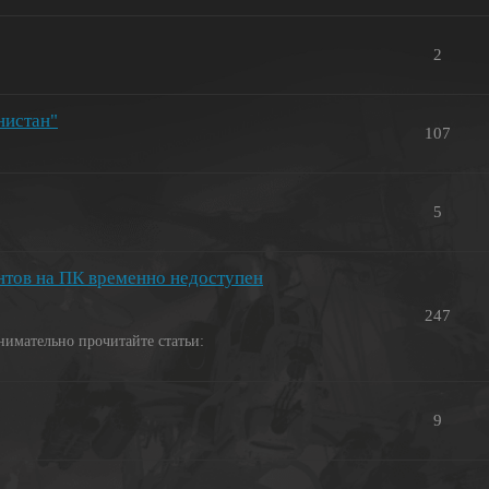
2
нистан"
107
5
нтов на ПК временно недоступен
247
нимательно прочитайте статьи:
9