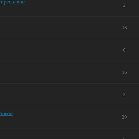
т респавны
2
16
6
16
2
хникой
20