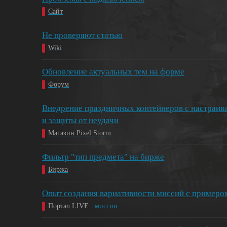
Сайт
Не проверяют статью
Wiki
Обновление актуальных тем на форме
Форум
Внедрение праздничных контейнеров с настраив
и защиты от неудачи
Магазин Pixel Storm
Фильтр "тип предмета" на бирже
Биржа
Опыт создания вариативности миссий с примеро
Портал LIVE
миссии