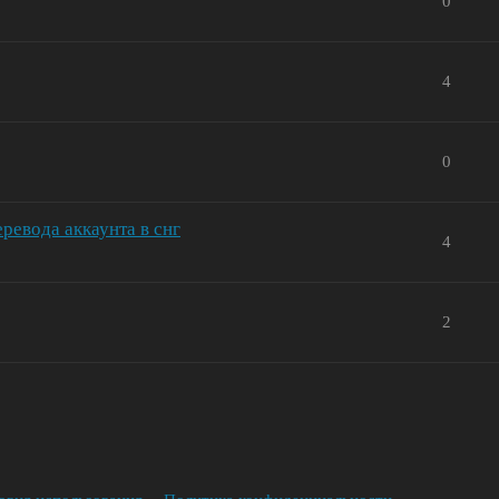
0
4
0
ревода аккаунта в снг
4
2