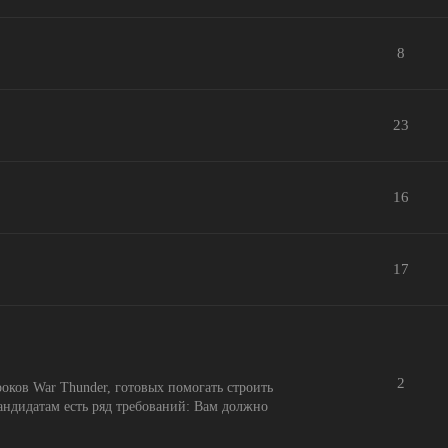
8
23
16
17
2
оков War Thunder, готовых помогать строить
андидатам есть ряд требований: Вам должно